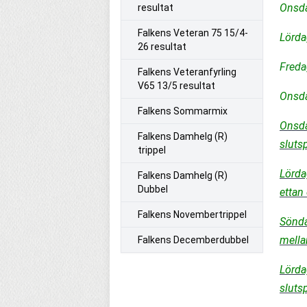
Onsda
resultat
Falkens Veteran 75 15/4-
Lörda
26 resultat
Freda
Falkens Veteranfyrling
V65 13/5 resultat
Onsda
Falkens Sommarmix
Onsda
Falkens Damhelg (R)
slutsp
trippel
Lörda
Falkens Damhelg (R)
Dubbel
ettan
Falkens Novembertrippel
Sönda
mella
Falkens Decemberdubbel
Lörda
slutsp