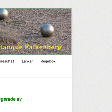
sresultat
Länkar
Regelbok
ngerade av