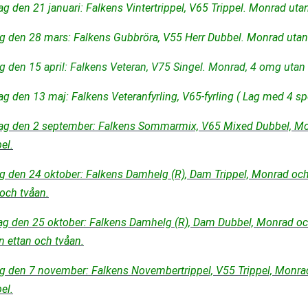
g den 21 januari: Falkens Vintertrippel, V65 Trippel. Monrad utan
g den 28 mars: Falkens Gubbröra, V55 Herr Dubbel. Monrad utan 
g den 15 april: Falkens Veteran, V75 Singel. Monrad, 4 omg utan 
g den 13 maj: Falkens Veteranfyrling, V65-fyrling ( Lag med 4 sp
g den 2 september: Falkens Sommarmix, V65 Mixed Dubbel, Mo
el.
g den 24 oktober: Falkens Damhelg (R), Dam Trippel, Monrad och 
 och tvåan.
g den 25 oktober: Falkens Damhelg (R), Dam Dubbel, Monrad och 
n ettan och tvåan.
g den 7 november: Falkens Novembertrippel, V55 Trippel, Monrad
el.