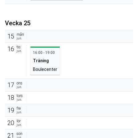
Vecka 25
mån
15
jun.
tis
16
jun.
16:00 - 19:00
Träning
Boulecenter
ons
17
jun.
tors
18
jun.
fre
19
jun.
lör
20
jun.
sön
21
jun.