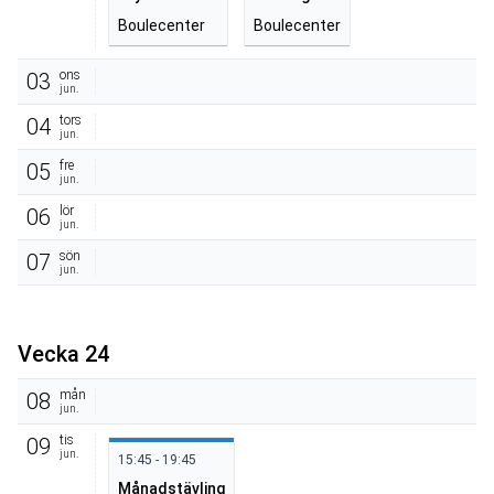
Boulecenter
Boulecenter
ons
03
jun.
tors
04
jun.
fre
05
jun.
lör
06
jun.
sön
07
jun.
Vecka 24
mån
08
jun.
tis
09
jun.
15:45 - 19:45
Månadstävling