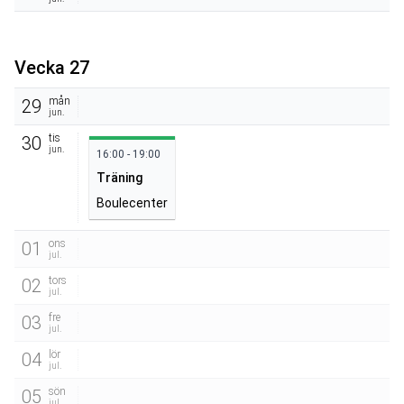
Vecka 27
mån
29
jun.
tis
30
jun.
16:00 - 19:00
Träning
Boulecenter
ons
01
jul.
tors
02
jul.
fre
03
jul.
lör
04
jul.
sön
05
jul.