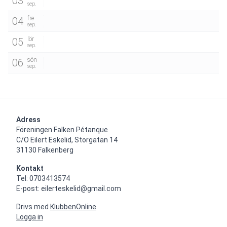
03
sep.
fre
04
sep.
lör
05
sep.
sön
06
sep.
Adress
Föreningen Falken Pétanque 

C/O Eilert Eskelid, Storgatan 14

31130 Falkenberg
Kontakt
Tel: 0703413574

E-post: eilerteskelid@gmail.com
Drivs med
KlubbenOnline
Logga in