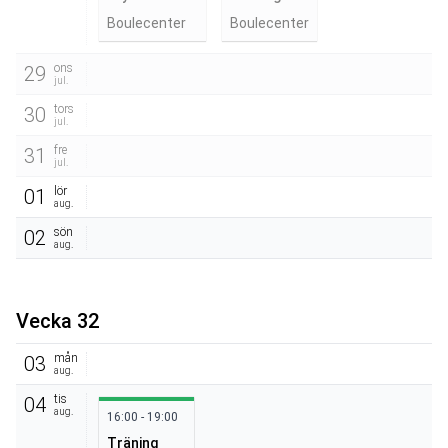
Boulecenter
Boulecenter
ons
29
jul.
tors
30
jul.
fre
31
jul.
lör
01
aug.
sön
02
aug.
Vecka 32
mån
03
aug.
tis
04
aug.
16:00 - 19:00
Träning