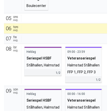
Boulecenter
ons
05
aug.
tors
06
aug.
fre
07
aug.
lör
08
aug.
Heldag
09:00 - 23:59
Seriespel HSBF
Veteranseriespel
Stålhallen, Halmstad
Halmstad Stålhallen
FFP 1, FFP 2, FFP 3
1/2
1/2
sön
09
aug.
Heldag
00:00 - 16:00
Seriespel HSBF
Veteranseriespel
Stålhallen, Halmstad
Halmstad Stålhallen