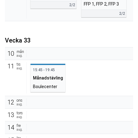
FFP 1, FFP 2, FFP 3
2/2
2/2
Vecka 33
mån
10
aug.
tis
11
aug.
15:45 - 19:45
Månadstävling
Boulecenter
ons
12
aug.
tors
13
aug.
fre
14
aug.