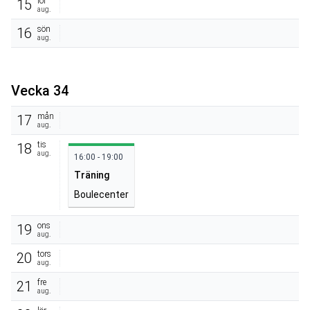
lör
15
aug.
sön
16
aug.
Vecka 34
mån
17
aug.
tis
18
aug.
16:00 - 19:00
Träning
Boulecenter
ons
19
aug.
tors
20
aug.
fre
21
aug.