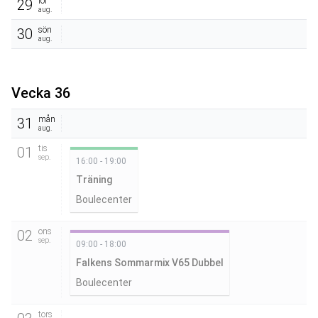
lör
29
aug.
sön
30
aug.
Vecka 36
mån
31
aug.
tis
01
sep.
16:00 - 19:00
Träning
Boulecenter
ons
02
sep.
09:00 - 18:00
Falkens Sommarmix V65 Dubbel
Boulecenter
tors