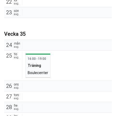
lör
22
aug.
sön
23
aug.
Vecka 35
mån
24
aug.
tis
25
aug.
16:00 - 19:00
Träning
Boulecenter
ons
26
aug.
tors
27
aug.
fre
28
aug.