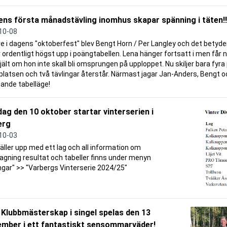
ns första månadstävling inomhus skapar spänning i täten!!
10-08
e i dagens "oktoberfest" blev Bengt Horn / Per Langley och det betyde
 ordentligt högst upp i poängtabellen. Lena hänger fortsatt i men får
jält om hon inte skall bli omsprungen på upploppet. Nu skiljer bara fyra 
platsen och två tävlingar återstår. Närmast jagar Jan-Anders, Bengt oc
ande tabelläge!
ag den 10 oktober startar vinterserien i
erg
10-03
äller upp med ett lag och all information om
agning resultat och tabeller finns under menyn
ngar" >> "Varbergs Vinterserie 2024/25"
Klubbmästerskap i singel spelas den 13
ember i ett fantastiskt sensommarväder!