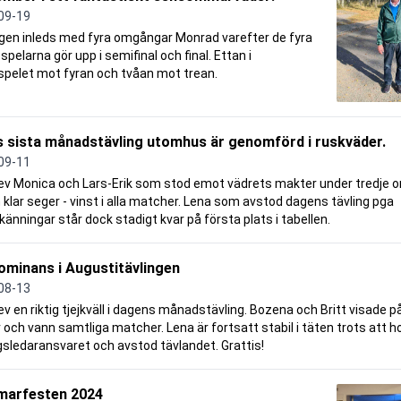
09-19
ngen inleds med fyra omgångar Monrad varefter de fyra
spelarna gör upp i semifinal och final. Ettan i
spelet mot fyran och tvåan mot trean.
 sista månadstävling utomhus är genomförd i ruskväder.
09-11
lev Monica och Lars-Erik som stod emot vädrets makter under tredje
 klar seger - vinst i alla matcher. Lena som avstod dagens tävling pga
änningar står dock stadigt kvar på första plats i tabellen.
ominans i Augustitävlingen
08-13
ev en riktig tjejkväll i dagens månadstävling. Bozena och Britt visade på 
och vann samtliga matcher. Lena är fortsatt stabil i täten trots att h
gsledaransvaret och avstod tävlandet. Grattis!
arfesten 2024