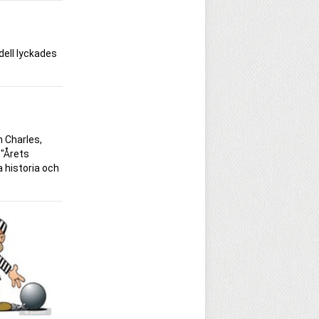
dell lyckades
h Charles,
 "Årets
a historia och