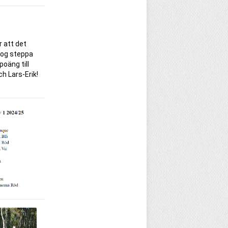
r att det
 nog steppa
poäng till
h Lars-Erik!