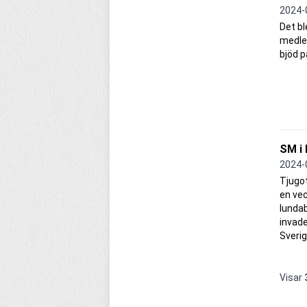
2024-
Det bl
medle
bjöd p
SM i 
2024-
Tjugot
en vec
lunda
invade
Sverig
Visar