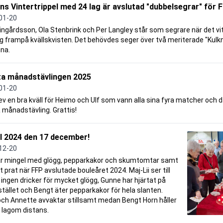
ns Vintertrippel med 24 lag är avslutad "dubbelsegrar" för F
01-20
Lingårdsson, Ola Stenbrink och Per Langley står som segrare när det 
ig frampå kvällskvisten. Det behövdes seger över två meriterade "Kulk
nna.
ta månadstävlingen 2025
01-20
ev en bra kväll för Heimo och Ulf som vann alla sina fyra matcher och
 månadstävling. Grattis!
l 2024 den 17 december!
12-20
ar mingel med glögg, pepparkakor och skumtomtar samt
gt prat när FFP avslutade bouleåret 2024. Maj-Lii ser till
 ingen dricker för mycket glögg, Gunne har hjärtat på
stället och Bengt äter pepparkakor för hela slanten.
och Annette avvaktar stillsamt medan Bengt Horn håller
å lagom distans.