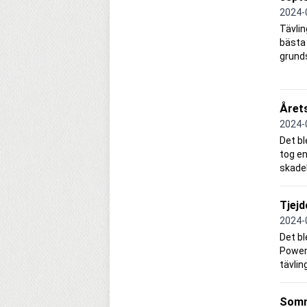
2024-
Tävli
bästa 
grund
Årets
2024-
Det b
tog en
skadek
Tjejd
2024-
Det bl
Power 
tävlin
Somm