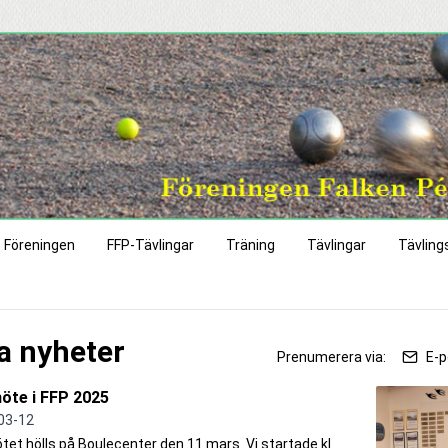
Föreningen
FFP-Tävlingar
Träning
Tävlingar
Tävling
la nyheter
Prenumerera via:
E-p
öte i FFP 2025
03-12
et hölls på Boulecenter den 11 mars. Vi startade kl.