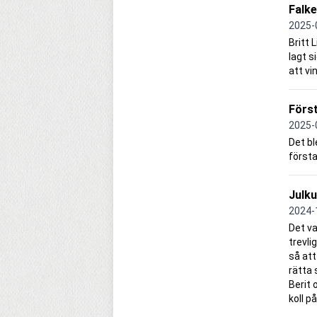
Falke
2025-
Britt 
lagt s
att vi
Förs
2025-
Det bl
första
Julku
2024-
Det v
trevli
så att
rätta 
Berit 
koll p