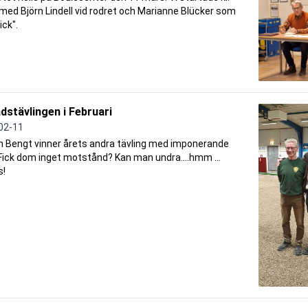
med Björn Lindell vid rodret och Marianne Blücker som
ick".
stävlingen i Februari
02-11
h Bengt vinner årets andra tävling med imponerande
Fick dom inget motstånd? Kan man undra....hmm ...
s!