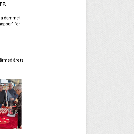
FP.
vita dammet
nappar" för
 därmed årets