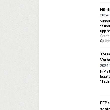
Höste
2024-
Vinnar
tätnar
upp re
fjärde
Spänn
Torsd
Varb
2024-
FFP st
lagutt
"Tävli
FFPs 
sept