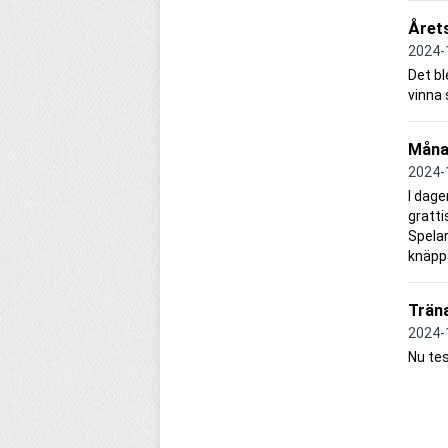
Årets
2024-
Det bl
vinna
Måna
2024-
I dage
gratti
Spelar
knäppa
Trän
2024-
Nu tes